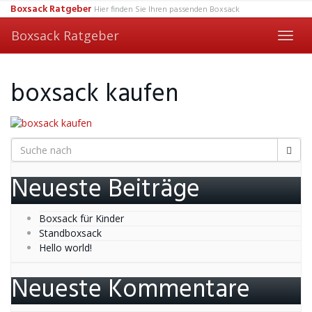
Skip
Boxsack Ratgeber
Hier finden Sie Ihren passenden Boxsack
to
main
Boxsack Ratgeber
Toggl
content
navig
boxsack kaufen
Neueste Beiträge
Boxsack für Kinder
Standboxsack
Hello world!
Neueste Kommentare