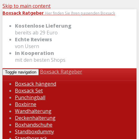
Skip to main content
Boxsack Ratgeber
Hier finden Sie Ihren passenden Boxsack
Kostenlose Lieferung
bereits ab 29 Euro
Echte Reviews
von Usern
In Kooperation
mit den besten Shops
Boxsack Ratgeber
Toggle navigation
Boxsack hängend
Boxsack Set
Punchingball
Boxbirne
Wandhalterung
Deckenhalterung
Boxhandschuhe
Standboxdummy
Standboxsack