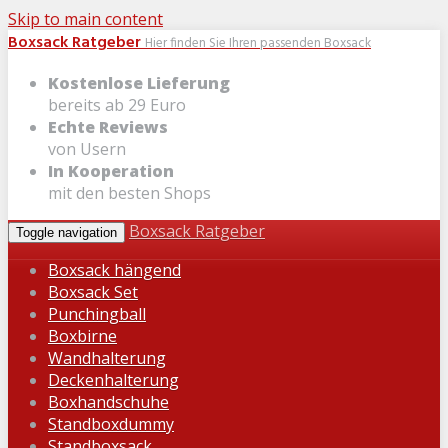
Skip to main content
Boxsack Ratgeber
Hier finden Sie Ihren passenden Boxsack
Kostenlose Lieferung
bereits ab 29 Euro
Echte Reviews
von Usern
In Kooperation
mit den besten Shops
Boxsack Ratgeber
Toggle navigation
Boxsack hängend
Boxsack Set
Punchingball
Boxbirne
Wandhalterung
Deckenhalterung
Boxhandschuhe
Standboxdummy
Standboxsack