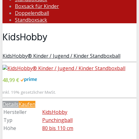
Boxsack für Kinder
Doppelendball
Standboxsack
KidsHobby
KidsHobby® Kinder / Jugend / Kinder Standboxball
48,99 €
inkl. 19% gesetzlicher MwSt.
Details
Kaufen
Hersteller
KidsHobby
Typ
Punchingball
Höhe
80 bis 110 cm