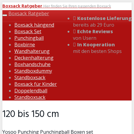
Skip
Boxsack Ratgeber
Hier finden Sie Ihren passenden Boxsack
to
Boxsack Ratgeber
Toggle
Kostenlose Lieferung
main
navigation
Boxsack hängend
bereits ab 29 Euro
content
Boxsack Set
Echte Reviews
Punchingball
von Usern
Boxbirne
In Kooperation
Wandhalterung
mit den besten Shops
Deckenhalterung
Boxhandschuhe
Standboxdummy
Standboxsack
Boxsack für Kinder
Doppelendball
Standboxsack
120 bis 150 cm
Yosoo Punching Punchingball Boxen set