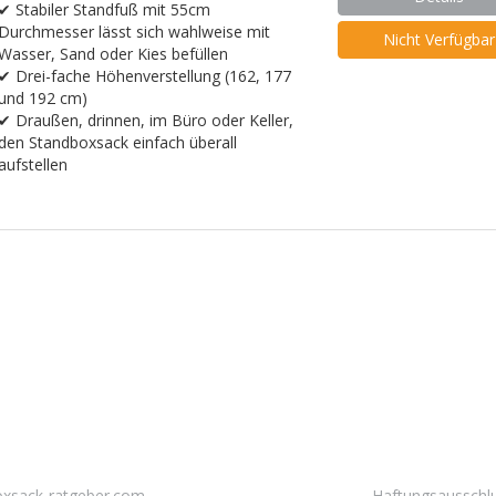
✔ Stabiler Standfuß mit 55cm
Durchmesser lässt sich wahlweise mit
Nicht Verfügbar
Wasser, Sand oder Kies befüllen
✔ Drei-fache Höhenverstellung (162, 177
und 192 cm)
✔ Draußen, drinnen, im Büro oder Keller,
den Standboxsack einfach überall
aufstellen
oxsack-ratgeber.com
Haftungsausschlu