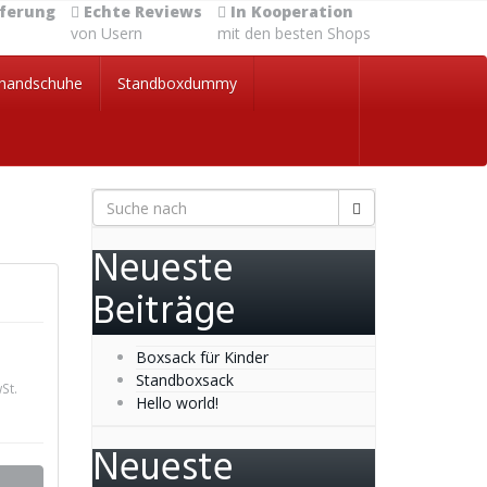
eferung
Echte Reviews
In Kooperation
von Usern
mit den besten Shops
handschuhe
Standboxdummy
Neueste
Beiträge
Boxsack für Kinder
Standboxsack
St.
Hello world!
Neueste