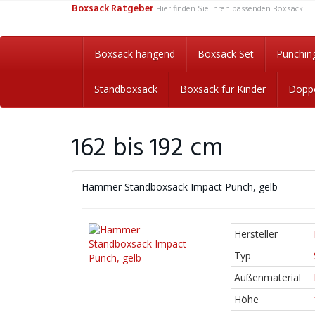
Skip
Boxsack Ratgeber
Hier finden Sie Ihren passenden Boxsack
to
main
content
Boxsack hängend
Boxsack Set
Punching
Standboxsack
Boxsack für Kinder
Doppe
162 bis 192 cm
Hammer Standboxsack Impact Punch, gelb
Hersteller
Typ
Außenmaterial
Höhe