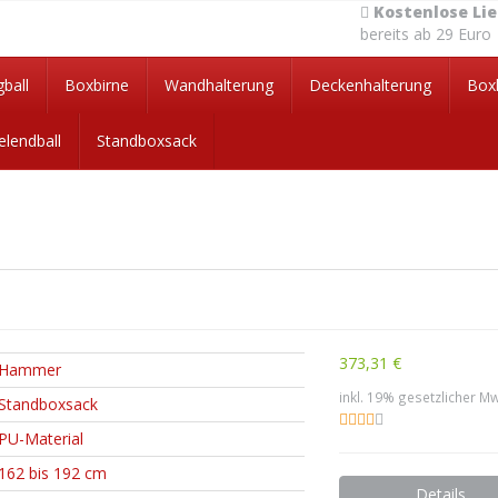
Kostenlose Li
bereits ab 29 Euro
ball
Boxbirne
Wandhalterung
Deckenhalterung
Box
lendball
Standboxsack
373,31 €
Hammer
inkl. 19% gesetzlicher Mw
Standboxsack
PU-Material
162 bis 192 cm
Details