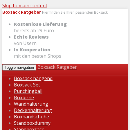
Skip to main content
Boxsack Ratgeber
Hier finden Sie Ihren passenden Boxsack
Kostenlose Lieferung
bereits ab 29 Euro
Echte Reviews
von Usern
In Kooperation
mit den besten Shops
Boxsack Ratgeber
Toggle navigation
Boxsack hängend
Boxsack Set
Punchingball
Boxbirne
Wandhalterung
Deckenhalterung
Boxhandschuhe
Standboxdummy
Standboxsack