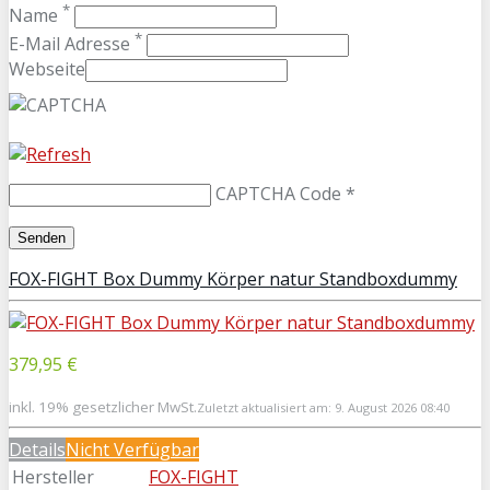
*
Name
*
E-Mail Adresse
Webseite
CAPTCHA Code
*
FOX-FIGHT Box Dummy Körper natur Standboxdummy
379,95 €
inkl. 19% gesetzlicher MwSt.
Zuletzt aktualisiert am: 9. August 2026 08:40
Details
Nicht Verfügbar
Hersteller
FOX-FIGHT