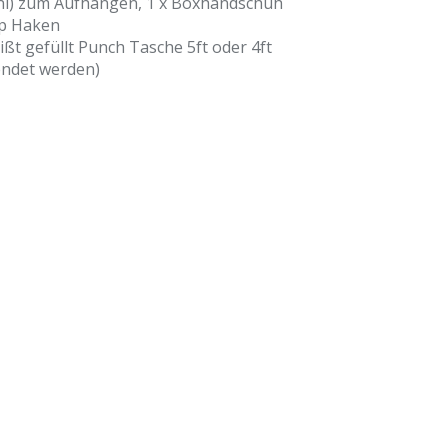
ini) zum Aufhängen, 1 x Boxhandschuh
ap Haken
ißt gefüllt Punch Tasche 5ft oder 4ft
endet werden)