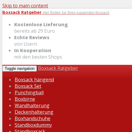
Skip to main content
Boxsack Ratgeber
Hier finden Sie Ihren passenden Boxsack
Kostenlose Lieferung
bereits ab 29 Euro
Echte Reviews
von Usern
In Kooperation
mit den besten Shops
Boxsack Ratgeber
Toggle navigation
Boxsack hängend
Boxsack Set
Punchingball
Boxbirne
Wandhalterung
Deckenhalterung
Boxhandschuhe
Standboxdummy
Standboxsack