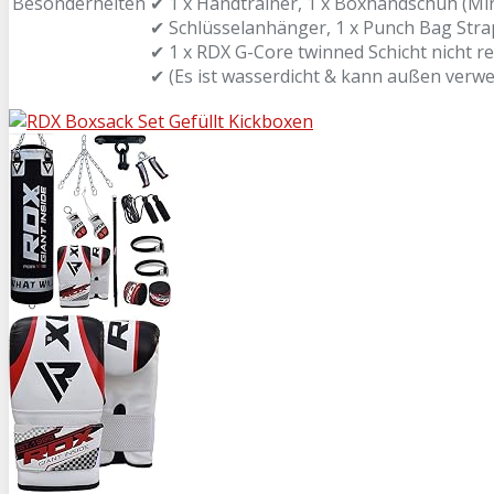
Besonderheiten
✔ 1 x Handtrainer, 1 x Boxhandschuh (M
✔ Schlüsselanhänger, 1 x Punch Bag Str
✔ 1 x RDX G-Core twinned Schicht nicht re
✔ (Es ist wasserdicht & kann außen verw