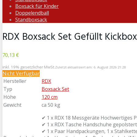
Boxsack für Kinder
Doppelendball
Standboxsack
RDX Boxsack Set Gefüllt Kickbo
70,13 €
inkl. 19% gesetzlicher MwSt.
Zuletzt aktualisiert am: 6. August 2026 21:28
Nicht Verfügbar
Hersteller
RDX
Typ
Boxsack Set
Höhe
120 cm
Gewicht
ca 50 kg
✔ 1 x RDX 18 Messgeräte Hochwertiges P
✔ 1 x RDX Tasche Handschuhe gepolstert
✔ 1 x Paar Handpackungen, 1 x Stahlkette