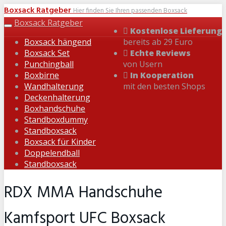
Skip
Boxsack Ratgeber
Hier finden Sie Ihren passenden Boxsack
to
Boxsack Ratgeber
Toggle
Kostenlose Lieferung
main
navigation
Boxsack hängend
bereits ab 29 Euro
content
Boxsack Set
Echte Reviews
Punchingball
von Usern
Boxbirne
In Kooperation
Wandhalterung
mit den besten Shops
Deckenhalterung
Boxhandschuhe
Standboxdummy
Standboxsack
Boxsack für Kinder
Doppelendball
Standboxsack
RDX MMA Handschuhe
Kamfsport UFC Boxsack