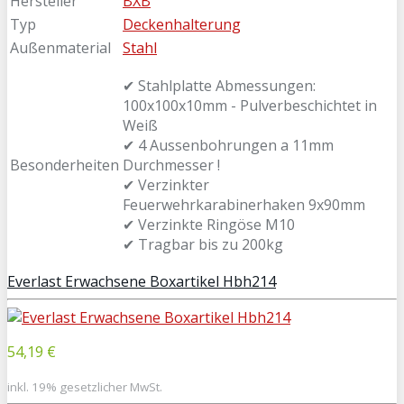
Hersteller
BXB
Typ
Deckenhalterung
Außenmaterial
Stahl
✔ Stahlplatte Abmessungen:
100x100x10mm - Pulverbeschichtet in
Weiß
✔ 4 Aussenbohrungen a 11mm
Besonderheiten
Durchmesser !
✔ Verzinkter
Feuerwehrkarabinerhaken 9x90mm
✔ Verzinkte Ringöse M10
✔ Tragbar bis zu 200kg
Everlast Erwachsene Boxartikel Hbh214
54,19 €
inkl. 19% gesetzlicher MwSt.