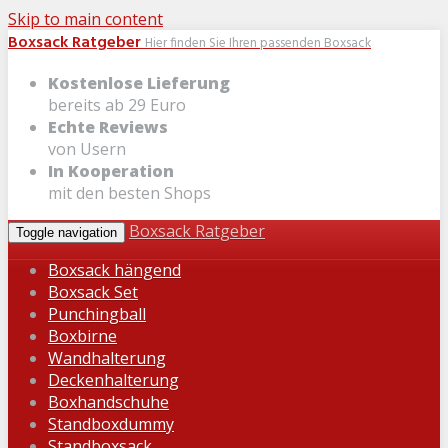
Skip to main content
Boxsack Ratgeber
Hier finden Sie Ihren passenden Boxsack
Kostenlose Lieferung
bereits ab 29 Euro
Echte Reviews
von Usern
In Kooperation
mit den besten Shops
Boxsack Ratgeber
Toggle navigation
Boxsack hängend
Boxsack Set
Punchingball
Boxbirne
Wandhalterung
Deckenhalterung
Boxhandschuhe
Standboxdummy
Standboxsack