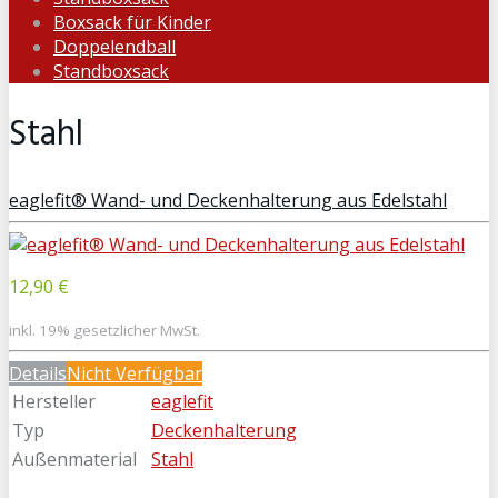
Boxsack für Kinder
Doppelendball
Standboxsack
Stahl
eaglefit® Wand- und Deckenhalterung aus Edelstahl
12,90 €
inkl. 19% gesetzlicher MwSt.
Details
Nicht Verfügbar
Hersteller
eaglefit
Typ
Deckenhalterung
Außenmaterial
Stahl