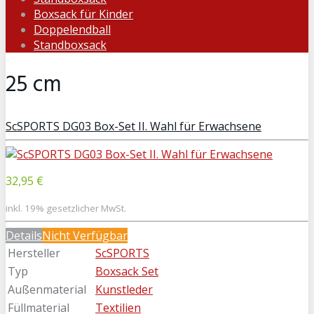
Boxsack für Kinder
Doppelendball
Standboxsack
25 cm
ScSPORTS DG03 Box-Set II. Wahl für Erwachsene
32,95 €
inkl. 19% gesetzlicher MwSt.
Details
Nicht Verfügbar
Hersteller
ScSPORTS
Typ
Boxsack Set
Außenmaterial
Kunstleder
Füllmaterial
Textilien