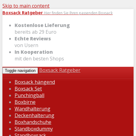
Skip to main content
Boxsack Ratgeber
Hier finden Sie Ihren passenden Boxsack
Kostenlose Lieferung
bereits ab 29 Euro
Echte Reviews
von Usern
In Kooperation
mit den besten Shops
Boxsack Ratgeber
Toggle navigation
Boxsack hängend
Boxsack Set
Punchingball
Boxbirne
Wandhalterung
Deckenhalterung
Boxhandschuhe
Standboxdummy
Standboxsack