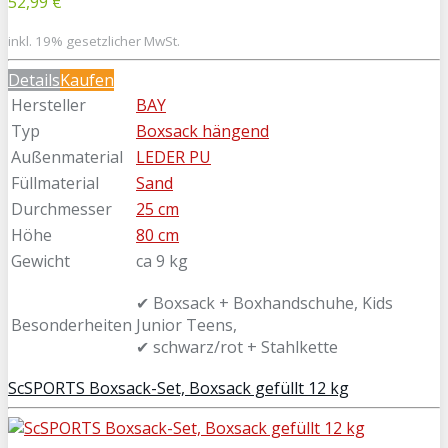
52,99 €
inkl. 19% gesetzlicher MwSt.
Details
Kaufen
Hersteller
BAY
Typ
Boxsack hängend
Außenmaterial
LEDER PU
Füllmaterial
Sand
Durchmesser
25 cm
Höhe
80 cm
Gewicht
ca 9 kg
✔ Boxsack + Boxhandschuhe, Kids
Besonderheiten
Junior Teens,
✔ schwarz/rot + Stahlkette
ScSPORTS Boxsack-Set, Boxsack gefüllt 12 kg