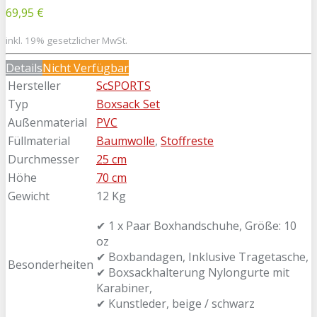
69,95 €
inkl. 19% gesetzlicher MwSt.
Details
Nicht Verfügbar
Hersteller
ScSPORTS
Typ
Boxsack Set
Außenmaterial
PVC
Füllmaterial
Baumwolle
,
Stoffreste
Durchmesser
25 cm
Höhe
70 cm
Gewicht
12 Kg
✔ 1 x Paar Boxhandschuhe, Größe: 10
oz
✔ Boxbandagen, Inklusive Tragetasche,
Besonderheiten
✔ Boxsackhalterung Nylongurte mit
Karabiner,
✔ Kunstleder, beige / schwarz