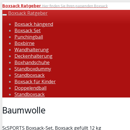
Skip
Boxsack Ratgeber
Hier finden Sie Ihren passenden Boxsack
to
Boxsack Ratgeber
Toggle
main
navigation
Boxsack hängend
content
Boxsack Set
Punchingball
Boxbirne
Wandhalterung
Deckenhalterung
Boxhandschuhe
Standboxdummy
Standboxsack
Boxsack für Kinder
Doppelendball
Standboxsack
Baumwolle
ScSPORTS Boxsack-Set, Boxsack gefüllt 12 kg