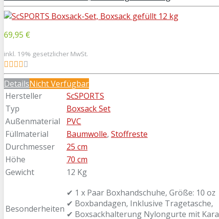
69,95 €
inkl. 19% gesetzlicher MwSt.
Details
Nicht Verfügbar
Hersteller
ScSPORTS
Typ
Boxsack Set
Außenmaterial
PVC
Füllmaterial
Baumwolle
,
Stoffreste
Durchmesser
25 cm
Höhe
70 cm
Gewicht
12 Kg
✔ 1 x Paar Boxhandschuhe, Größe: 10 oz
✔ Boxbandagen, Inklusive Tragetasche,
Besonderheiten
✔ Boxsackhalterung Nylongurte mit Kara