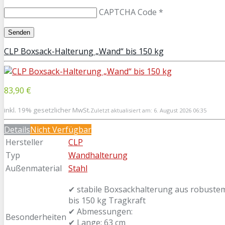
CAPTCHA Code
*
CLP Boxsack-Halterung „Wand“ bis 150 kg
83,90 €
inkl. 19% gesetzlicher MwSt.
Zuletzt aktualisiert am: 6. August 2026 06:35
Details
Nicht Verfügbar
Hersteller
CLP
Typ
Wandhalterung
Außenmaterial
Stahl
✔ stabile Boxsackhalterung aus robust
bis 150 kg Tragkraft
✔ Abmessungen:
Besonderheiten
✔ Lange: 63 cm