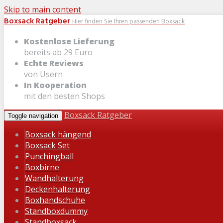
Skip to main content
Boxsack Ratgeber
Hier finden Sie Ihren passenden Boxsack
Kostenlose Lieferung
bereits ab 29 Euro
Echte Reviews
von Usern
In Kooperation
mit den besten Shops
Boxsack Ratgeber
Toggle navigation
Boxsack hängend
Boxsack Set
Punchingball
Boxbirne
Wandhalterung
Deckenhalterung
Boxhandschuhe
Standboxdummy
Standboxsack