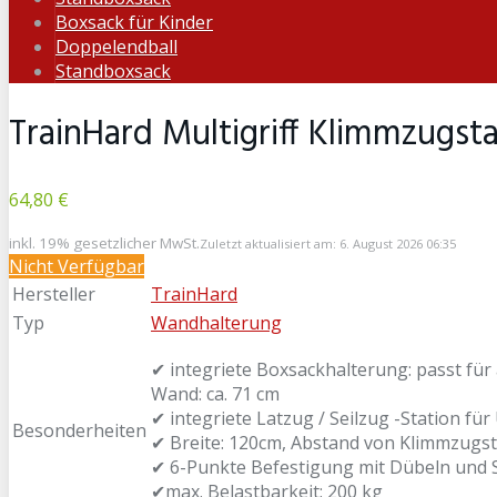
Boxsack für Kinder
Doppelendball
Standboxsack
TrainHard Multigriff Klimmzugst
64,80 €
inkl. 19% gesetzlicher MwSt.
Zuletzt aktualisiert am: 6. August 2026 06:35
Nicht Verfügbar
Hersteller
TrainHard
Typ
Wandhalterung
✔ integriete Boxsackhalterung: passt fü
Wand: ca. 71 cm
✔ integriete Latzug / Seilzug -Station fü
Besonderheiten
✔ Breite: 120cm, Abstand von Klimmzugst
✔ 6-Punkte Befestigung mit Dübeln und
✔max. Belastbarkeit: 200 kg