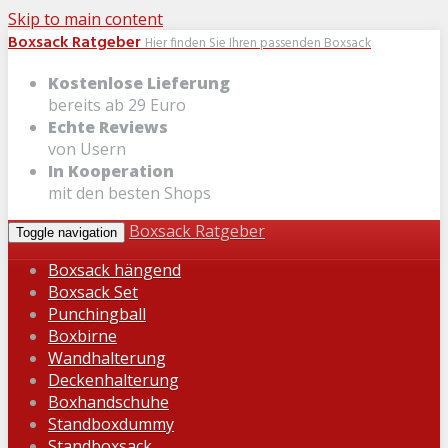
Skip to main content
Boxsack Ratgeber
Hier finden Sie Ihren passenden Boxsack
Kostenlose Lieferung
bereits ab 29 Euro
Echte Reviews
von Usern
In Kooperation
mit den besten Shops
Boxsack Ratgeber
Toggle navigation
Boxsack hängend
Boxsack Set
Punchingball
Boxbirne
Wandhalterung
Deckenhalterung
Boxhandschuhe
Standboxdummy
Standboxsack