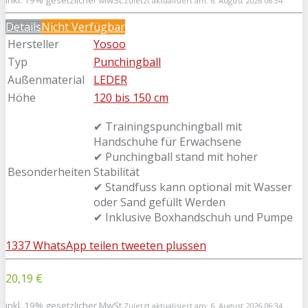
Zuletzt aktualisiert am: 6. August 2026 06:34
Details
Nicht Verfügbar
Hersteller
Yosoo
Typ
Punchingball
Außenmaterial
LEDER
Höhe
120 bis 150 cm
✔ Trainingspunchingball mit
Handschuhe für Erwachsene
✔ Punchingball stand mit hoher
Besonderheiten
Stabilität
✔ Standfuss kann optional mit Wasser
oder Sand gefüllt Werden
✔ Inklusive Boxhandschuh und Pumpe
1337
WhatsApp
teilen
tweeten
plussen
20,19 €
inkl. 19% gesetzlicher MwSt.
Zuletzt aktualisiert am: 6. August 2026 06:34