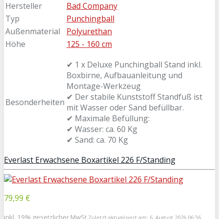
Hersteller
Bad Company
Typ
Punchingball
Außenmaterial
Polyurethan
Höhe
125 - 160 cm
✔ 1 x Deluxe Punchingball Stand inkl.
Boxbirne, Aufbauanleitung und
Montage-Werkzeug
✔ Der stabile Kunststoff Standfuß ist
Besonderheiten
mit Wasser oder Sand befüllbar.
✔ Maximale Befüllung:
✔ Wasser: ca. 60 Kg
✔ Sand: ca. 70 Kg
Everlast Erwachsene Boxartikel 226 F/Standing
79,99 €
inkl. 19% gesetzlicher MwSt.
Zuletzt aktualisiert am: 6. August 2026 06:36